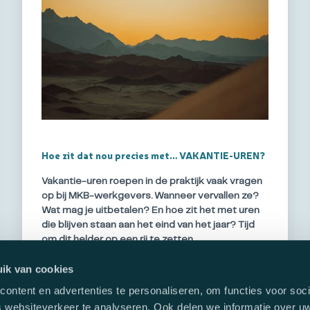
Hoe zit dat nou precies met… VAKANTIE-UREN?
Vakantie-uren roepen in de praktijk vaak vragen
op bij MKB-werkgevers. Wanneer vervallen ze?
Wat mag je uitbetalen? En hoe zit het met uren
die blijven staan aan het eind van het jaar? Tijd
om dit helder op een rij te zetten.
ik van cookies
ontent en advertenties te personaliseren, om functies voor soci
Lees verder
 websiteverkeer te analyseren. Ook delen we informatie over u