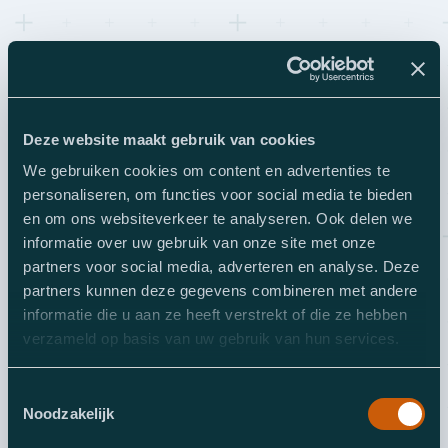
Meld je hier aan!
Deze website maakt gebruik van cookies
Geen ingewikkelde intake. Gewoon een goed
We gebruiken cookies om content en advertenties te
gesprek.
personaliseren, om functies voor social media te bieden
en om ons websiteverkeer te analyseren. Ook delen we
informatie over uw gebruik van onze site met onze
partners voor social media, adverteren en analyse. Deze
partners kunnen deze gegevens combineren met andere
informatie die u aan ze heeft verstrekt of die ze hebben
verzameld op basis van uw gebruik van hun services.
Toestemmingsselectie
Noodzakelijk